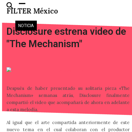
Skip
Open
Close
FILTER México
to
mobile
mobile
content
menu
menu
NOTICIA
Disclosure estrena video de
"The Mechanism"
Después de haber presentado su solitaria pieza «The
Mechanism» semanas atrás, Disclosure finalmente
compartió el video que acompañará de ahora en adelante
a esta melodía.
Al igual que el arte compartida anteriormente de este
nuevo tema en el cual colaboran con el productor