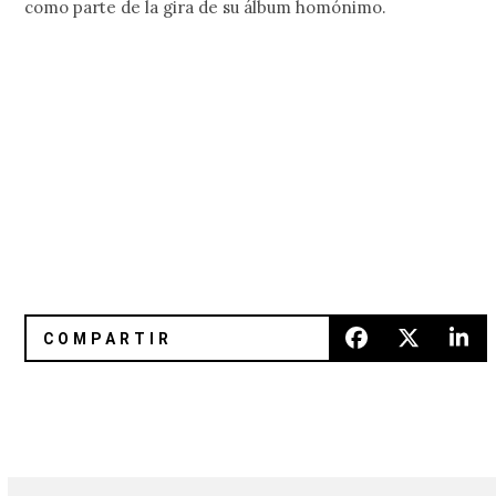
como parte de la gira de su álbum homónimo.
Reseña '48:13' de Kasabian
Com Truise, Rubinskee, AntiGra