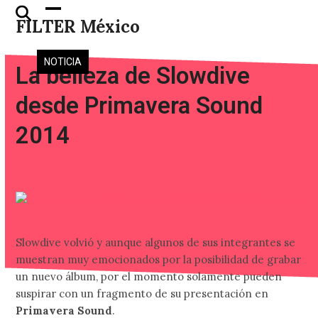
Skip
Open
Close
FILTER México
to
mobile
mobile
content
menu
menu
NOTICIA
La belleza de Slowdive
desde Primavera Sound
2014
Slowdive volvió y aunque algunos de sus integrantes se
muestran muy emocionados por la posibilidad de grabar
un nuevo álbum, por el momento solamente pueden
suspirar con un fragmento de su presentación en
Primavera Sound
.