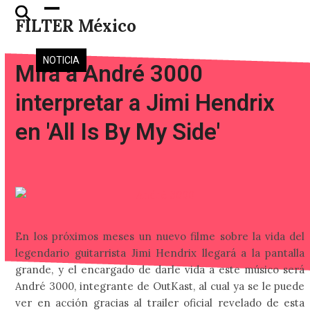
Skip
Open
Close
FILTER México
to
mobile
mobile
content
menu
menu
NOTICIA
Mira a André 3000
interpretar a Jimi Hendrix
en 'All Is By My Side'
En los próximos meses un nuevo filme sobre la vida del
legendario guitarrista Jimi Hendrix llegará a la pantalla
grande, y el encargado de darle vida a este músico será
André 3000, integrante de OutKast, al cual ya se le puede
ver en acción gracias al trailer oficial revelado de esta