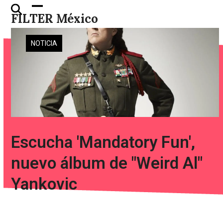
Skip
Open
Close
FILTER México
to
mobile
mobile
content
menu
menu
NOTICIA
Escucha 'Mandatory Fun',
nuevo álbum de "Weird Al"
Yankovic