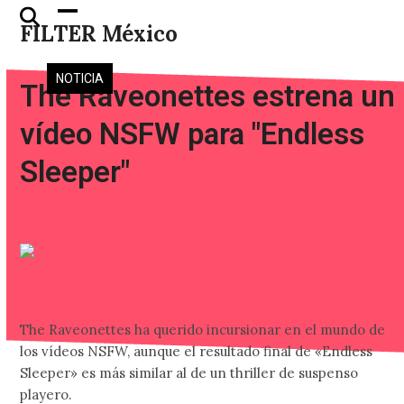
Skip
Open
Close
FILTER México
to
mobile
mobile
content
menu
menu
NOTICIA
The Raveonettes estrena un
vídeo NSFW para "Endless
Sleeper"
The Raveonettes ha querido incursionar en el mundo de
los vídeos NSFW, aunque el resultado final de «Endless
Sleeper» es más similar al de un thriller de suspenso
playero.