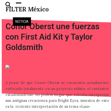
Skip
Open
Close
FILTER México
to
mobile
mobile
content
menu
menu
NOTICIA
Conor Oberst une fuerzas
con First Aid Kit y Taylor
Goldsmith
A pesar de que Conor Oberst se encuentra actualmente
enfocado totalmente en su proyecto solista, el cantautor
estadounidense no podría negar que extraña interpretar
sus antiguas creaciones para Bright Eyes, muestra de esto
es la reciente interpretación de su tema «Lua».