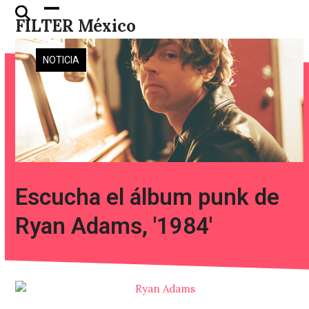
Skip
Open
Close
FILTER México
to
mobile
mobile
content
menu
menu
NOTICIA
Escucha el álbum punk de
Ryan Adams, '1984'