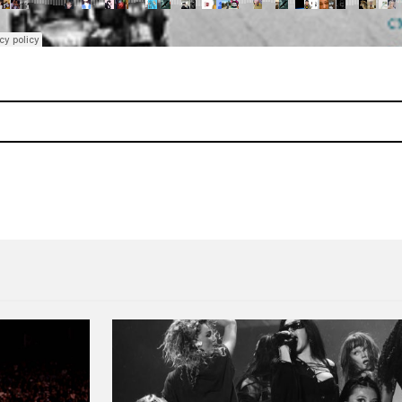
re We Begin"
Metronomy lanza el vídeo of