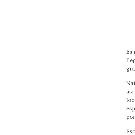
Es 
lle
gra
Nat
así
loo
esp
por
Esc