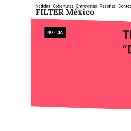
Skip
Noticias
Coberturas
Entrevistas
Reseñas
Conte
FILTER México
to
content
T
NOTICIA
“