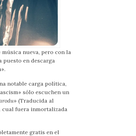
 música nueva, pero con la
ha puesto en descarga
».
a notable carga política,
 Fascism» sólo escuchen un
narodu
» (Traducida al
 la cual fuera inmortalizada
pletamente gratis en el