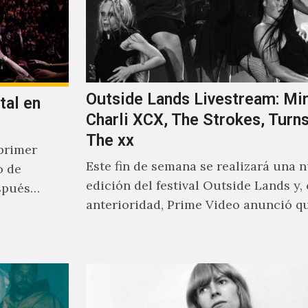
Outside Lands Livestream: Mir
tal en
Charli XCX, The Strokes, Turns
The xx
primer
Este fin de semana se realizará una 
o de
edición del festival Outside Lands y,
spués
anterioridad, Prime Video anunció q
los encargados de transmitir…