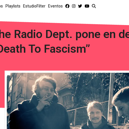
os
Playlists
EstudioFilter
Eventos
he Radio Dept. pone en d
Death To Fascism”