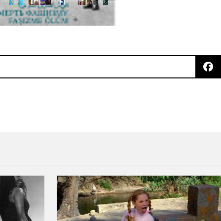
icial de "Month Of Sundays"