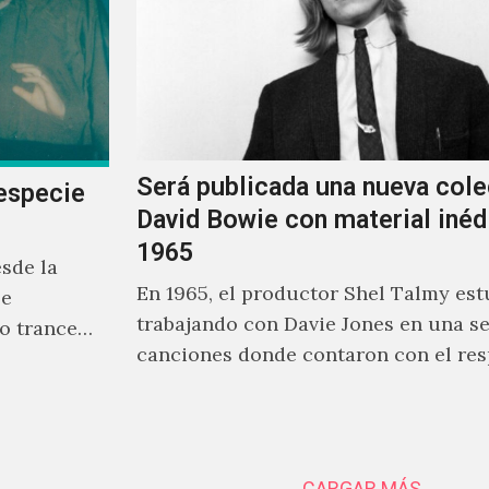
Será publicada una nueva cole
especie
David Bowie con material inéd
1965
sde la
En 1965, el productor Shel Talmy est
se
trabajando con Davie Jones en una se
o trance
canciones donde contaron con el res
rente a
músicos como Jimmy…
CARGAR MÁS