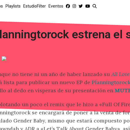
os
Playlists
EstudioFilter
Eventos
lanningtorock estrena el 
que no tiene ni un año de haber lanzado su
All Love
á lista para publicar un nuevo EP de
Planningtoroc
llo al dedo en vísperas de su presentación en
MUTE
lotando un poco el remix que le hizo a «Full Of Fir
nningtorock se encargará de poner a la venta de fo
ulado Gender Baby, mismo que estará compuesto po
awndah y ADR a «Let’s Talk About Gender Baby», as