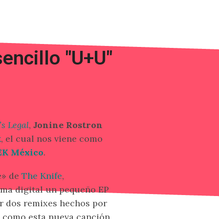
sencillo "U+U"
’s Legal
,
Jonine Rostron
k
, el cual nos viene como
K México
.
e» de
The Knife
,
rma digital un pequeño EP
r dos remixes hechos por
í como esta nueva canción