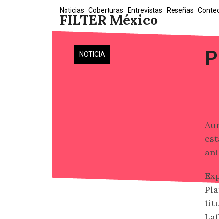
Skip
Noticias
Coberturas
Entrevistas
Reseñas
Conte
FILTER México
to
content
P
NOTICIA
Aun
est
ani
Exp
Pla
tit
Laf