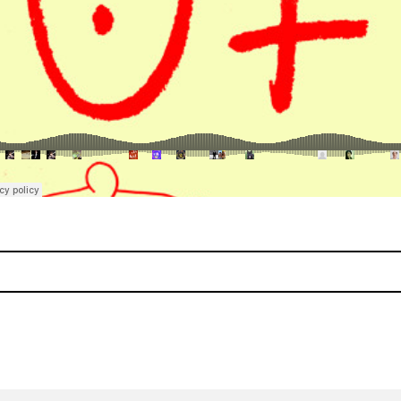
e 'Tender Buttons'
Escucha el sólido 'Plowing I