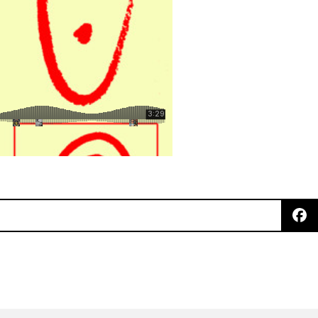
nto The Field Of Love' de Iceage