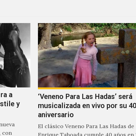
ra a
‘Veneno Para Las Hadas’ será
stile y
musicalizada en vivo por su 40
aniversario
 nueva
El clásico Veneno Para Las Hadas de
, con
Enrique Taboada cumple 40 años en 