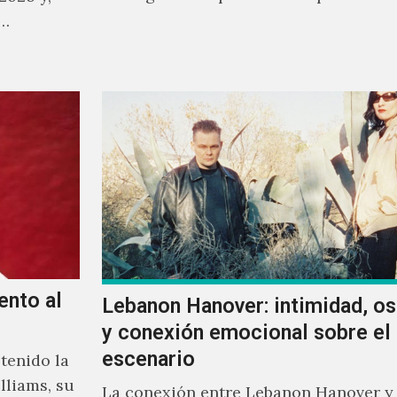
sonoro en todos los que estuvimos fre
a…
ellos.
ento al
Lebanon Hanover: intimidad, o
y conexión emocional sobre el
escenario
tenido la
lliams, su
La conexión entre Lebanon Hanover y