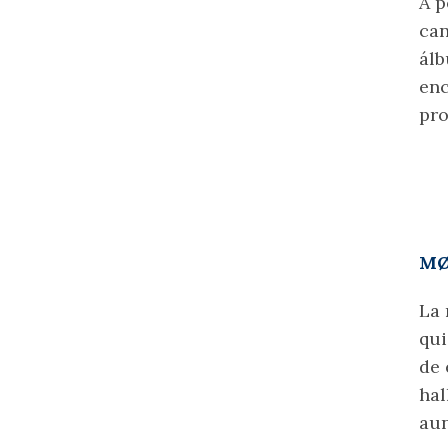
A p
can
álb
enc
pro
M
La 
qui
de 
hal
aun