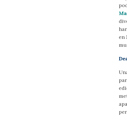
pod
Ma
div
har
en
muc
De
Una
par
edi
met
apa
per