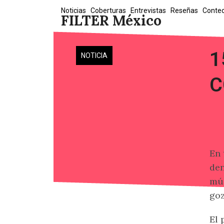
Skip
Noticias
Coberturas
Entrevistas
Reseñas
Conte
FILTER México
to
content
1
NOTICIA
C
En 
den
mús
goz
El 