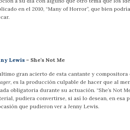
ción a su día con alguno que otro tema que los iden
licado en el 2010, “Many of Horror”, que bien podría
car.
nny Lewis
– She’s Not Me
último gran acierto de esta cantante y compositor
ager
, es la producción culpable de hacer que al me
ada obligatoria durante su actuación. “She’s Not Me
erial, pudiera convertirse, si así lo desean, en esa
ocasión que pudieron ver a Jenny Lewis.