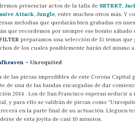
remos presenciar actos de la talla de
SBTRKT
,
Jac
ssive Attack
,
Jungle
, entre muchos otros más. Y c
ersas melodías que quedarán bien grabadas en nues
án que recordemos por siempre ese bonito sábado o
FILTER
preparamos una selección de 15 temas que 
hos de los cuales posiblemente harán del mismo al
afheaven
– Unrequited
 de las piezas imperdibles de este Corona Capital
te de una de las bandas encargadas de dar comienzo
ción 2014 . Los de San Francisco esperan seducir a
al, y para ello se valdrán de piezas como “Unrequit
recerá en la parte final de su actuación. Lleguen t
derse de esta joyita de casi 10 minutos.