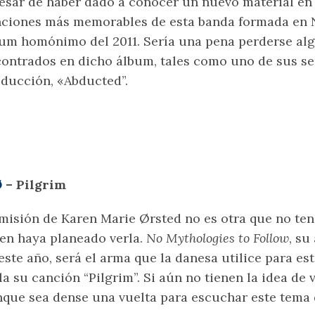
esar de haber dado a conocer un nuevo material en 
ciones más memorables de esta banda formada en 
um homónimo del 2011. Sería una pena perderse al
ontrados en dicho álbum, tales como uno de sus se
ducción, «Abducted”.
Ø
– Pilgrim
misión de Karen Marie Ørsted no es otra que no ten
en haya planeado verla.
No Mythologies to Follow
, su
este año, será el arma que la danesa utilice para es
la su canción “Pilgrim”. Si aún no tienen la idea de 
que sea dense una vuelta para escuchar este tema 