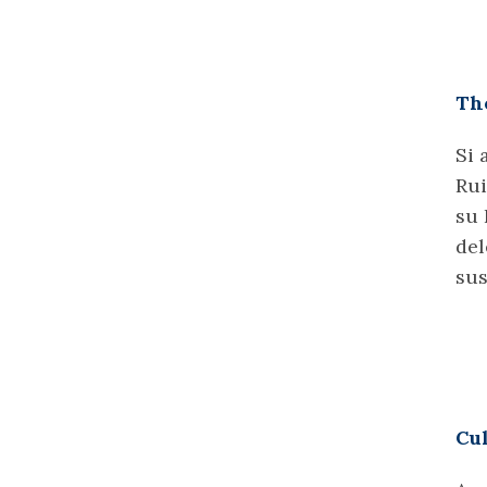
The
Si 
Rui
su 
del
sus
Cul