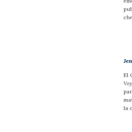
emo
pub
che
Je
El 
Voy
par
mat
la 