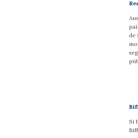
Rea
Aun
paí
de 
mo
seg
púb
Bif
Si 
Bif