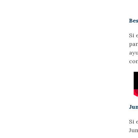
Bes
Si 
par
ayu
con
Ju
Si 
Jun