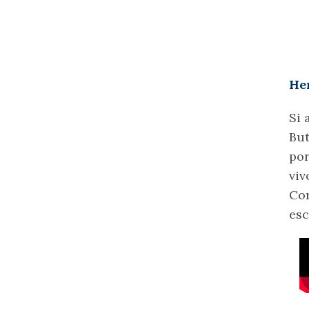
Her
Si 
But
por
viv
Cor
esc