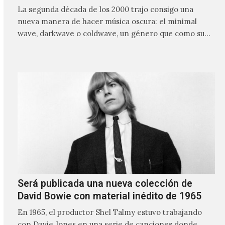
La segunda década de los 2000 trajo consigo una
nueva manera de hacer música oscura: el minimal
wave, darkwave o coldwave, un género que como su
nombre lo indica, solo requiere lo mínimo, que en
ocasiones puede ser solo un sintetizador y una voz
Será publicada una nueva colección de
David Bowie con material inédito de 1965
En 1965, el productor Shel Talmy estuvo trabajando
con Davie Jones en una serie de canciones donde