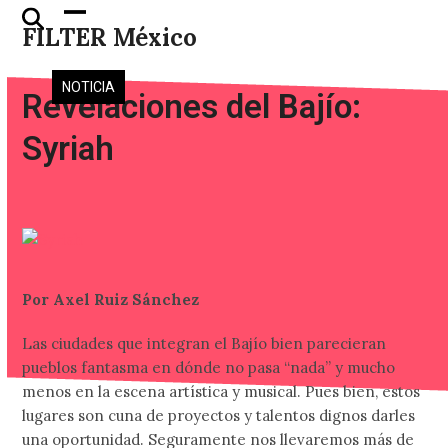
Skip
Open
Close
FILTER México
to
mobile
mobile
content
menu
menu
NOTICIA
Revelaciones del Bajío:
Syriah
Por Axel Ruiz Sánchez
Las ciudades que integran el Bajío bien parecieran
pueblos fantasma en dónde no pasa “nada” y mucho
menos en la escena artística y musical. Pues bien, estos
lugares son cuna de proyectos y talentos dignos darles
una oportunidad. Seguramente nos llevaremos más de