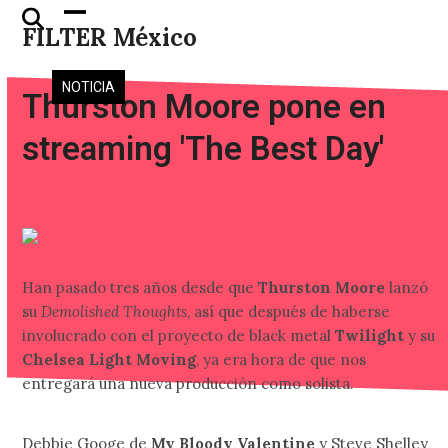
Skip
Open
Close
FILTER México
to
mobile
mobile
content
menu
menu
NOTICIA
Thurston Moore pone en
streaming 'The Best Day'
Han pasado tres años desde que
Thurston Moore
lanzó
su
Demolished Thoughts
, así que después de haberse
involucrado con el proyecto de black metal
Twilight
y su
Chelsea Light Moving
, ya era hora de que nos
entregará una nueva producción como solista.
Debbie Googe de
My Bloody Valentine
y Steve Shelley