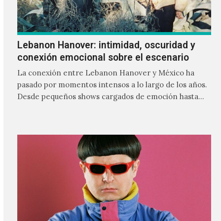
Lebanon Hanover: intimidad, oscuridad y
conexión emocional sobre el escenario
La conexión entre Lebanon Hanover y México ha
pasado por momentos intensos a lo largo de los años.
Desde pequeños shows cargados de emoción hasta
giras accidentadas, el dúo formado por Larissa
Iceglass y William Maybelline ha construido una
relación cercana con el público mexicano gracias a su
mezcla de post-punk, coldwave y letras
profundamente melancólicas.