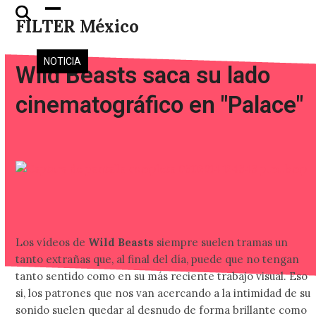
Skip
Open
Close
FILTER México
to
mobile
mobile
content
menu
menu
NOTICIA
Wild Beasts saca su lado
cinematográfico en "Palace"
Los vídeos de
Wild Beasts
siempre suelen tramas un
tanto extrañas que, al final del día, puede que no tengan
tanto sentido como en su más reciente trabajo visual. Eso
si, los patrones que nos van acercando a la intimidad de su
sonido suelen quedar al desnudo de forma brillante como