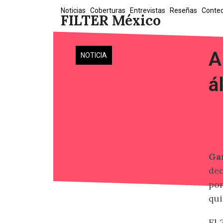
Skip
Noticias
Coberturas
Entrevistas
Reseñas
Conte
FILTER México
to
content
A
NOTICIA
á
Ga
dec
por
qui
El 