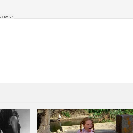
o (Blank Sea)"
Descarga un nuevo mixtape 