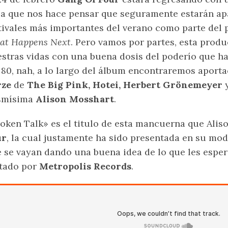
a que nos hace pensar que seguramente estarán apa
tivales más importantes del verano como parte del
at Happens Next
. Pero vamos por partes, esta prod
stras vidas con una buena dosis del poderío que h
 80, nah, a lo largo del álbum encontraremos aport
rze
de
The Big Pink, Hotei, Herbert Grönemeyer
y
smísima
Alison Mosshart
.
oken Talk» es el titulo de esta mancuerna que Alis
ur
, la cual justamente ha sido presentada en su mo
 se vayan dando una buena idea de lo que les esper
tado por
Metropolis Records
.