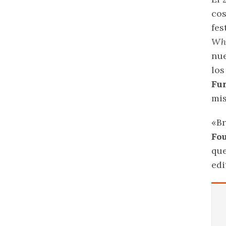
cos
fes
Wh
nue
los
Fu
mi
«Br
Fo
que
edi