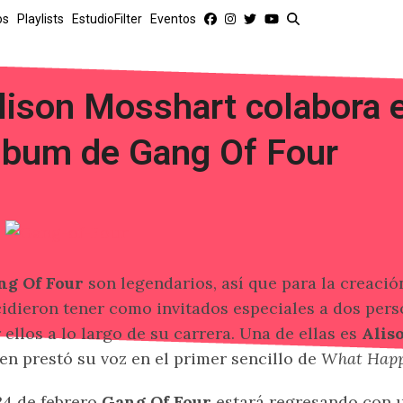
os
Playlists
EstudioFilter
Eventos
lison Mosshart colabora 
lbum de Gang Of Four
ng Of Four
son legendarios, así que para la creació
idieron tener como invitados especiales a dos pers
 ellos a lo largo de su carrera. Una de ellas es
Alis
en prestó su voz en el primer sencillo de
What Happ
24 de febrero
Gang Of Four
estará regresando con 