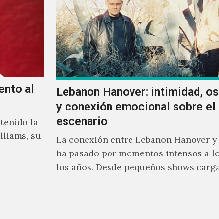
ento al
Lebanon Hanover: intimidad, o
y conexión emocional sobre el
escenario
tenido la
lliams, su
La conexión entre Lebanon Hanover y
ha pasado por momentos intensos a lo
los años. Desde pequeños shows carg
emoción hasta giras accidentadas, el 
formado por Larissa Iceglass y Willia
Maybelline ha construido una relació