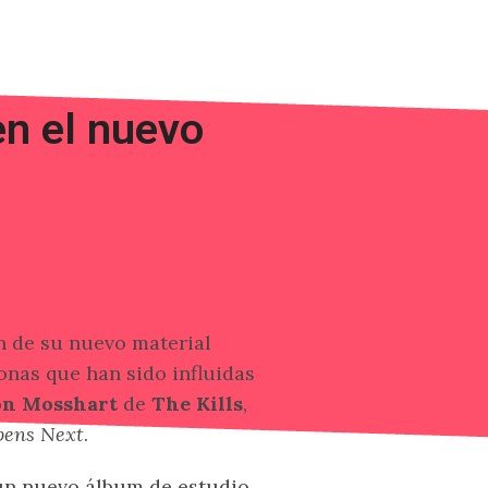
en el nuevo
n de su nuevo material
onas que han sido influidas
on Mosshart
de
The Kills
,
ens Next
.
un nuevo álbum de estudio,