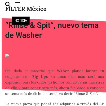
Skip
Open
Close
FILTER México
to
mobile
mobile
content
menu
menu
NOTICIA
“Rinse & Spit”, nuevo tema
de Washer
Sin duda el material que
Waher
planea lanzar en
conjunto con
Big Ups
en unos días más, será una
explosión para los oídos; ya hemos tenido varias muestras
de ello y para tener otra más, ahora fue dado a conocer
un tema más de dicho material, es decir, “Rinse & Spit”.
La nueva pieza que podrá ser adquirida a través del EP