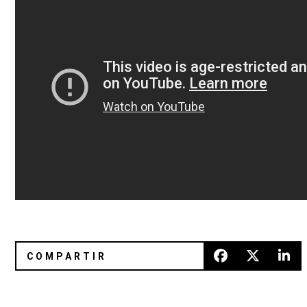
Girlpool estrena video para "Blah Blah Blah"
"Around Again" de Philip Selway