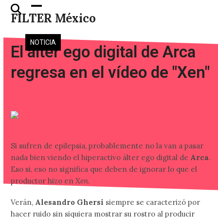
Skip
Open
Close
FILTER México
to
mobile
mobile
content
menu
menu
NOTICIA
El álter ego digital de Arca
regresa en el vídeo de "Xen"
Si sufren de epilepsia, probablemente no la van a pasar
nada bien viendo el hiperactivo álter ego digital de
Arca
.
Eso si, eso no significa que deben de ignorar lo que el
productor hizo en
Xen
.
Verán,
Alesandro Ghersi
siempre se caracterizó por
hacer ruido sin siquiera mostrar su rostro al producir