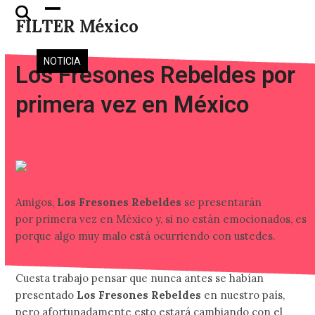
Skip
Open
Close
FILTER México
to
mobile
mobile
content
menu
menu
NOTICIA
Los Fresones Rebeldes por
primera vez en México
Amigos,
Los Fresones Rebeldes
se presentarán
por primera vez en México y, si no están emocionados, es
porque algo muy malo está ocurriendo con ustedes.
Cuesta trabajo pensar que nunca antes se habían
presentado
Los Fresones Rebeldes
en nuestro país,
pero afortunadamente esto estará cambiando con el