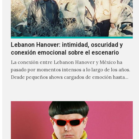
Lebanon Hanover: intimidad, oscuridad y
conexión emocional sobre el escenario
La conexión entre Lebanon Hanover y México ha
pasado por momentos intensos a lo largo de los años.
Desde pequeños shows cargados de emoción hasta
giras accidentadas, el dúo formado por Larissa
Iceglass y William Maybelline ha construido una
relación cercana con el público mexicano gracias a su
mezcla de post-punk, coldwave y letras
profundamente melancólicas.