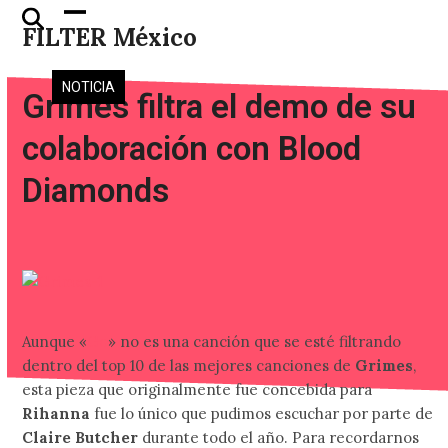
Skip
Open
Close
FILTER México
to
mobile
mobile
content
menu
menu
NOTICIA
Grimes filtra el demo de su
colaboración con Blood
Diamonds
Aunque «
Go
» no es una canción que se esté filtrando
dentro del top 10 de las mejores canciones de
Grimes
,
esta pieza que originalmente fue concebida para
Rihanna
fue lo único que pudimos escuchar por parte de
Claire Butcher
durante todo el año. Para recordarnos