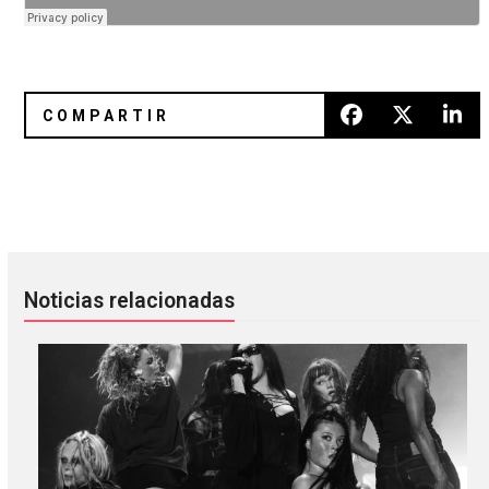
Limited revela nueva canción, &quot;Times Square Poet&q
The Soft Moon evoca al clásico 
Noticias relacionadas