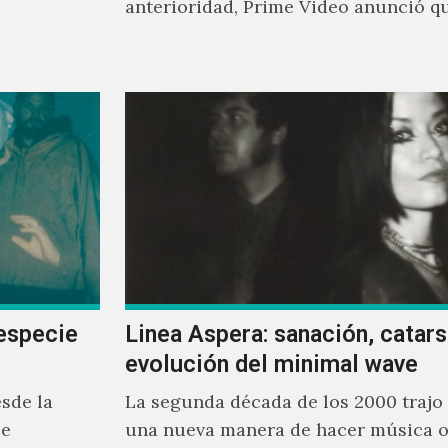
anterioridad, Prime Video anunció q
los encargados de transmitir…
especie
Linea Aspera: sanación, catarsi
evolución del minimal wave
sde la
La segunda década de los 2000 trajo
se
una nueva manera de hacer música o