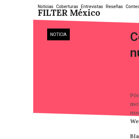
Skip
Noticias
Coberturas
Entrevistas
Reseñas
Conte
FILTER México
to
content
C
NOTICIA
n
Pón
mov
nue
We
Bl