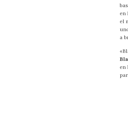
bas
en 
el
uno
a b
«Bl
Bl
en 
par