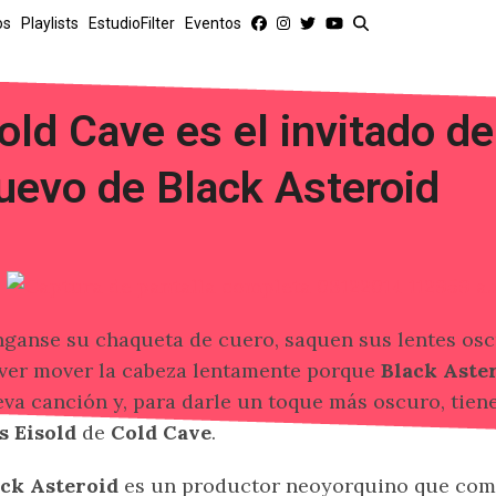
os
Playlists
EstudioFilter
Eventos
old Cave es el invitado de 
uevo de Black Asteroid
ganse su chaqueta de cuero, saquen sus lentes osc
er mover la cabeza lentamente porque
Black Aste
va canción y, para darle un toque más oscuro, tien
s Eisold
de
Cold Cave
.
ack Asteroid
es un productor neoyorquino que com