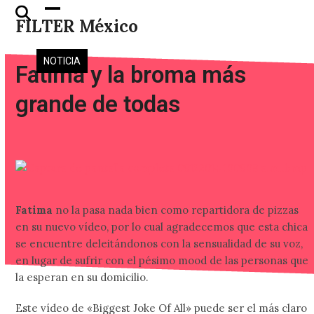
Skip
Open
Close
FILTER México
to
mobile
mobile
content
menu
menu
NOTICIA
Fatima y la broma más
grande de todas
Fatima
no la pasa nada bien como repartidora de pizzas
en su nuevo vídeo, por lo cual agradecemos que esta chica
se encuentre deleitándonos con la sensualidad de su voz,
en lugar de sufrir con el pésimo mood de las personas que
la esperan en su domicilio.
Este vídeo de «Biggest Joke Of All» puede ser el más claro