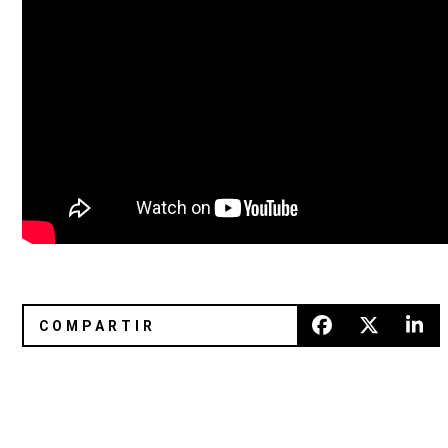
Mira a Sam Smith interpretar &quot;Have Yourself a Merry
&quot;Alone At The Show&quot;,