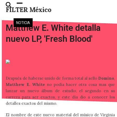
Skip
Open
Close
FILTER México
to
mobile
mobile
content
menu
menu
NOTICIA
Matthew E. White detalla
nuevo LP, 'Fresh Blood'
Después de haberse unido de forma total al sello
Domino
,
Matthew E. White
no podía hacer otra cosa mas que
lanzar un nuevo álbum de estudio, el segundo en su
carrera para ser exactos, y este día dio a conocer los
detalles exactos del mismo.
El nombre de este nuevo material del músico de Virginia