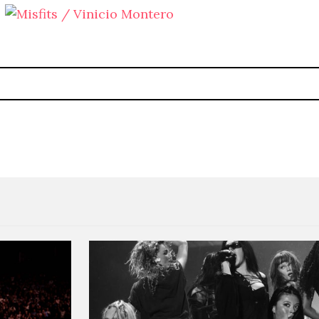
The Smiths y Kraftwerk se quedan fuera
Zola Jesus, Silent Servant 