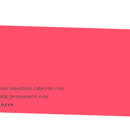
otar nuestras cabezas con
nly
permanece con
 Arce
.