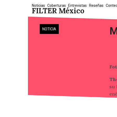
Skip
Noticias
Coberturas
Entrevistas
Reseñas
Conte
FILTER México
to
content
M
NOTICIA
Fo
The
su 
ené