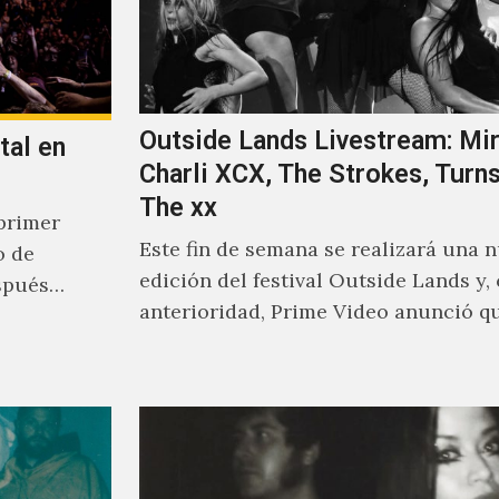
Outside Lands Livestream: Mir
tal en
Charli XCX, The Strokes, Turns
The xx
primer
Este fin de semana se realizará una 
o de
edición del festival Outside Lands y,
spués
anterioridad, Prime Video anunció q
los encargados de transmitir…