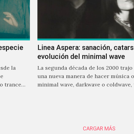
especie
Linea Aspera: sanación, catarsi
evolución del minimal wave
sde la
La segunda década de los 2000 trajo
se
una nueva manera de hacer música o
o trance
minimal wave, darkwave o coldwave,
rente a
que como su nombre lo indica, solo r
mínimo, que en ocasiones puede ser 
sintetizador y una voz
CARGAR MÁS