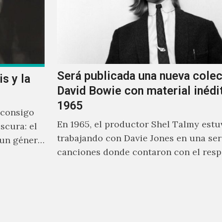
Será publicada una nueva cole
s y la
David Bowie con material inédi
1965
 consigo
En 1965, el productor Shel Talmy estu
scura: el
trabajando con Davie Jones en una ser
 un género
canciones donde contaron con el resp
equiere lo
músicos como Jimmy…
solo un