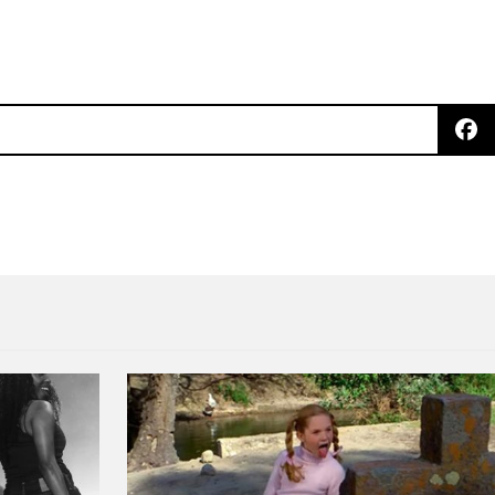
y Blanck Mass remezclan a John Carpenter