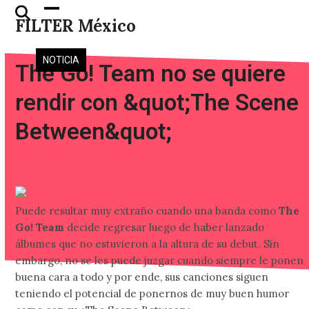
Skip
Open
Close
FILTER México
to
mobile
mobile
content
menu
menu
NOTICIA
The Go! Team no se quiere
rendir con &quot;The Scene
Between&quot;
Puede resultar muy extraño cuando una banda como
The
Go! Team
decide regresar luego de haber lanzado
álbumes que no estuvieron a la altura de su debut. Sin
embargo, no se les puede juzgar cuando siempre le ponen
buena cara a todo y por ende, sus canciones siguen
teniendo el potencial de ponernos de muy buen humor