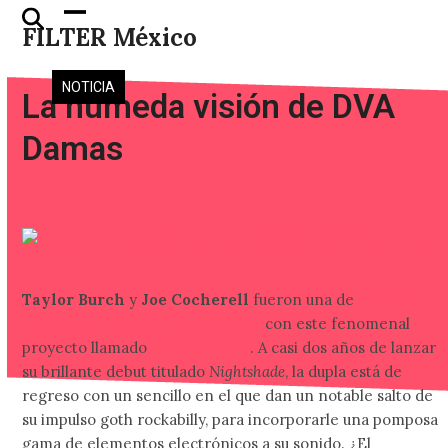
Skip
Open
Close
FILTER México
to
mobile
mobile
content
menu
menu
NOTICIA
La húmeda visión de DVA
Damas
Taylor Burch
y
Joe Cocherell
fueron una de
nuestras
revelaciones favoritas de 2013
con este fenomenal
proyecto llamado
DVA DAMAS
. A casi dos años de lanzar
su brillante debut titulado
Nightshade
, la dupla está de
regreso con un sencillo en el que dan un notable salto de
su impulso goth rockabilly, para incorporarle una pomposa
gama de elementos electrónicos a su sonido. ¿El