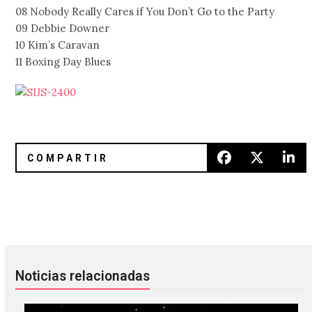
08 Nobody Really Cares if You Don’t Go to the Party
09 Debbie Downer
10 Kim’s Caravan
11 Boxing Day Blues
FKA Twigs debutó una nueva canción en Melbourne
The Twilight Sad siguen de exqu
Noticias relacionadas