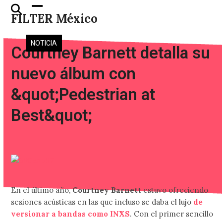
Skip
Open
Close
FILTER México
to
mobile
mobile
content
menu
menu
NOTICIA
Courtney Barnett detalla su
nuevo álbum con
&quot;Pedestrian at
Best&quot;
En el último año,
Courtney Barnett
estuvo ofreciendo
sesiones acústicas en las que incluso se daba el lujo
de
versionar a bandas como INXS
. Con el primer sencillo