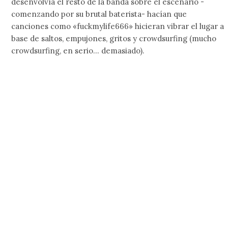
desenvolvía el resto de la banda sobre el escenario -
comenzando por su brutal baterista- hacían que
canciones como «fuckmylife666» hicieran vibrar el lugar a
base de saltos, empujones, gritos y crowdsurfing (mucho
crowdsurfing, en serio… demasiado).