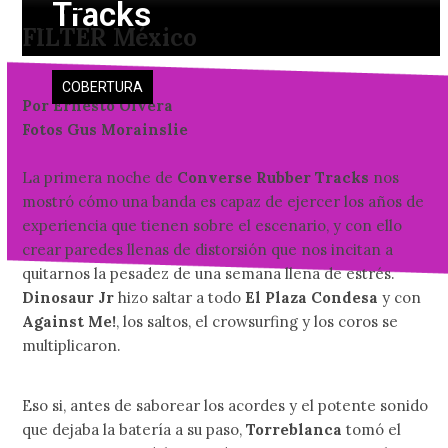
Tracks
Skip
Open
Close
FILTER México
to
mobile
mobile
content
menu
menu
COBERTURA
Por Ernesto Olvera
Fotos Gus Morainslie
La primera noche de
Converse Rubber Tracks
nos
mostró cómo una banda es capaz de ejercer los años de
experiencia que tienen sobre el escenario, y con ello
crear paredes llenas de distorsión que nos incitan a
quitarnos la pesadez de una semana llena de estrés.
Dinosaur Jr
hizo saltar a todo
El Plaza Condesa
y con
Against Me!
, los saltos, el crowsurfing y los coros se
multiplicaron.
Eso si, antes de saborear los acordes y el potente sonido
que dejaba la batería a su paso,
Torreblanca
tomó el