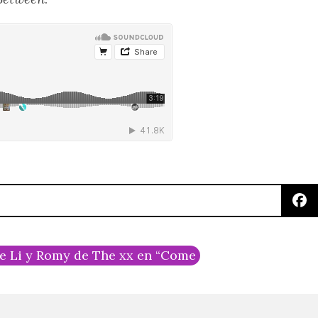
ke Li y Romy de The xx en “Come Find Me”