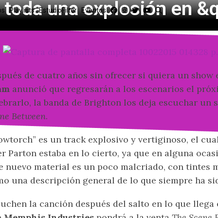
 toda una explosión en &
os
Playlists
EstudioFilter
Eventos
pués de cuatro años sin ofrecer si quiera un show 
am
anunció que regresarán a los escenarios el próx
ebrarlo, la banda de Brighton los deja escuchar un
ne Between
.
owtorch” es un track explosivo y vertiginoso, el cu
er Parton estaba en lo cierto, ya que en alguna oca
e nuevo material es un poco malcriado, con tintes 
o una descripción general de lo que siempre ha s
uchen la canción después del salto en lo que llega e
e
Memphis Industries
pondrá a la venta
The Scene 