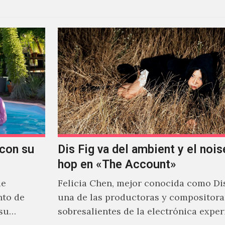
con su
Dis Fig va del ambient y el noise
hop en «The Account»
de
Felicia Chen, mejor conocida como Dis
nto de
una de las productoras y compositor
 su
sobresalientes de la electrónica expe