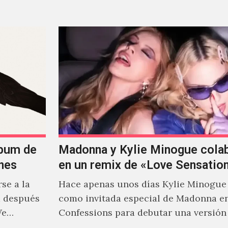
al abordar distintos estilos que…
lbum de
Madonna y Kylie Minogue cola
nes
en un remix de «Love Sensatio
se a la
Hace apenas unos días Kylie Minogue
m después
como invitada especial de Madonna e
We…
Confessions para debutar una versión
de "Love Sensation", canción…