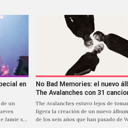
cautivante repertorio y,…
pecial en
No Bad Memories: el nuevo á
The Avalanches con 31 cancio
 de un
The Avalanches estuvo lejos de tomar
jueves
ligera la creación de un nuevo álbu
e Jamie xx,
de los seis años que han pasado de 
stante