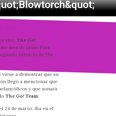
quot;Blowtorch&quot;
en vivo,
The Go!
imo mes de junio. Para
 segundo extracto de
The
al viene a demostrar que su
sión llegó a mencionar que
melancólicos y que sonará
ido
The Go! Team
.
l 24 de marzo, día en el
Between
.