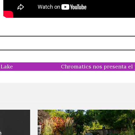
 Lake
Chromatics nos presenta el