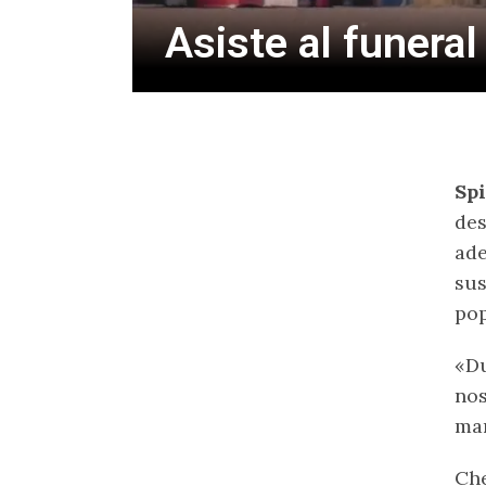
Asiste al funera
Spi
de
ade
sus
pop
«Du
nos
man
Che