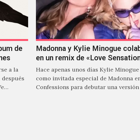
lbum de
Madonna y Kylie Minogue cola
nes
en un remix de «Love Sensatio
se a la
Hace apenas unos días Kylie Minogue
m después
como invitada especial de Madonna e
We…
Confessions para debutar una versión
de "Love Sensation", canción…