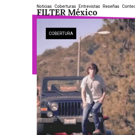
Skip
Noticias
Coberturas
Entrevistas
Reseñas
Conte
FILTER México
to
content
COBERTURA