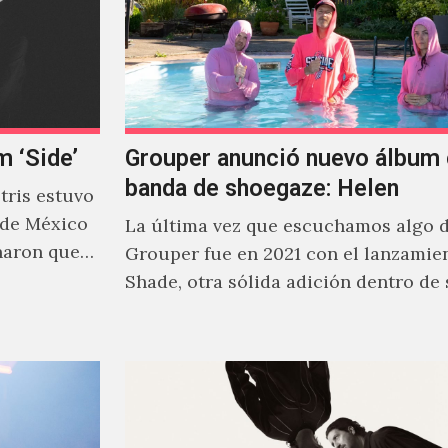
m ‘Side’
Grouper anunció nuevo álbum 
banda de shoegaze: Helen
ris estuvo
 de México
La última vez que escuchamos algo 
naron que
Grouper fue en 2021 con el lanzamie
Shade, otra sólida adición dentro de
cautivante repertorio y,…