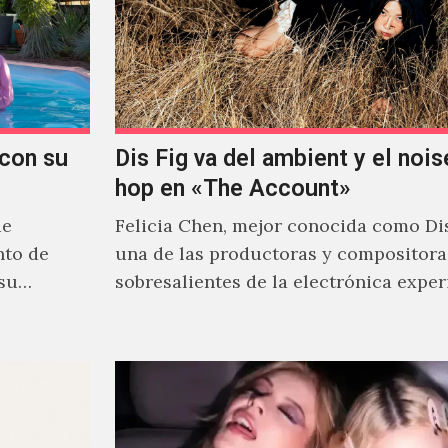
con su
Dis Fig va del ambient y el noise
hop en «The Account»
de
Felicia Chen, mejor conocida como Dis
nto de
una de las productoras y compositor
 su
sobresalientes de la electrónica expe
al abordar distintos estilos que…