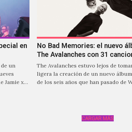
pecial en
No Bad Memories: el nuevo á
The Avalanches con 31 cancio
 de un
The Avalanches estuvo lejos de tomar
jueves
ligera la creación de un nuevo álbu
e Jamie xx,
de los seis años que han pasado de 
stante
he xx.
CARGAR MÁS