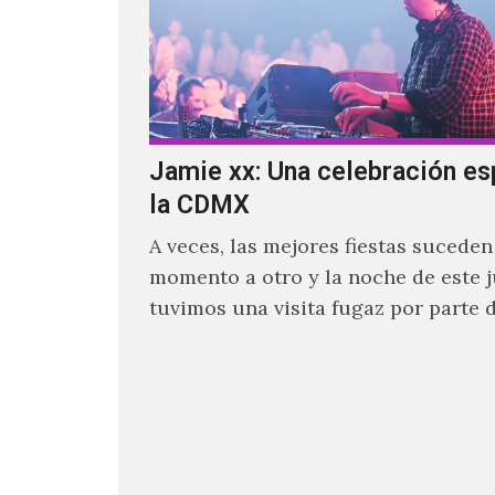
Jamie xx: Una celebración es
la CDMX
A veces, las mejores fiestas suceden
momento a otro y la noche de este 
tuvimos una visita fugaz por parte d
quien actualmente se encuentra ba
ocupado con la gira festivalera de T