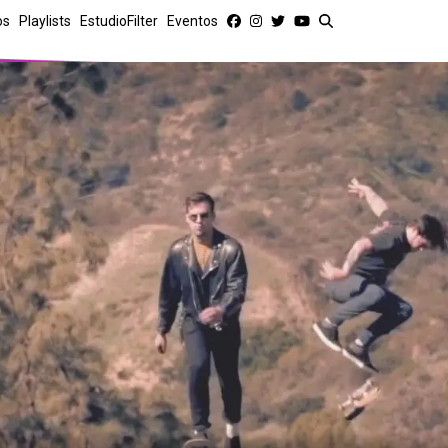
os
Playlists
EstudioFilter
Eventos