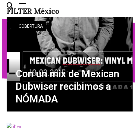
Skip
Open
Close
FILTER México
to
mobile
mobile
content
menu
menu
COBERTURA
Con un mix de Mexican
Dubwiser recibimos a
NÓMADA