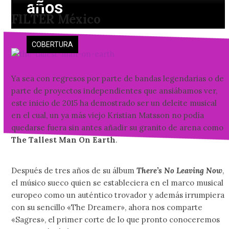
años
Skip
Open
Close
FILTER México
to
mobile
mobile
content
menu
menu
COBERTURA
Ya sea con regresos por parte de bandas legendarias o de
parte de proyectos independientes que ansiábamos ver,
este inicio de 2015 ha demostrado ser un deleite musical
en el cual, un ya más viejo Kristian Matsson no podía
quedarse fuera sin antes añadir su granito de arena como
The Tallest Man On Earth
.
Después de tres años de su álbum
There’s No Leaving Now
,
el músico sueco quien se estableciera en el marco musical
europeo como un auténtico trovador y además irrumpiera
con su sencillo «The Dreamer», ahora nos comparte
«Sagres», el primer corte de lo que pronto conoceremos