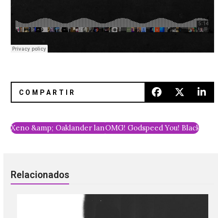
Xeno &amp; Oaklander lanza EP sorpresa con tributo a Phi
OMG! Godspeed You! Black Empe
Relacionados