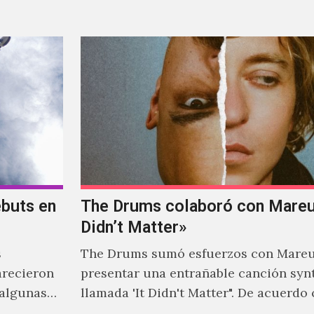
venía el nombre de 'ZIRP!'…
ebuts en
The Drums colaboró con Mareux
Didn’t Matter»
s
The Drums sumó esfuerzos con Mareu
arecieron
presentar una entrañable canción syn
 algunas
llamada 'It Didn't Matter". De acuerdo
 tener una
Jonny Pierce, esta es el primer…