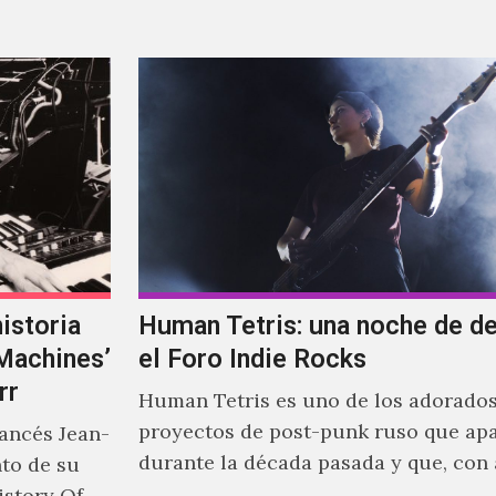
de "Love Sensation", canción…
istoria
Human Tetris: una noche de d
‘Machines’
el Foro Indie Rocks
rr
Human Tetris es uno de los adorado
proyectos de post-punk ruso que ap
rancés Jean-
durante la década pasada y que, con
nto de su
canciones en Youtube, comenzaron a
istory Of