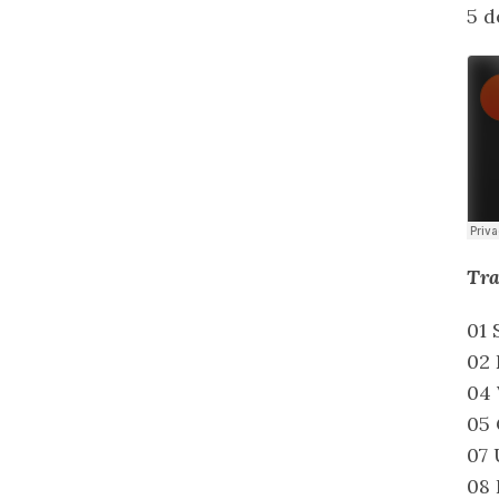
5 d
Tra
01 
02 
04 
05 
07
08 