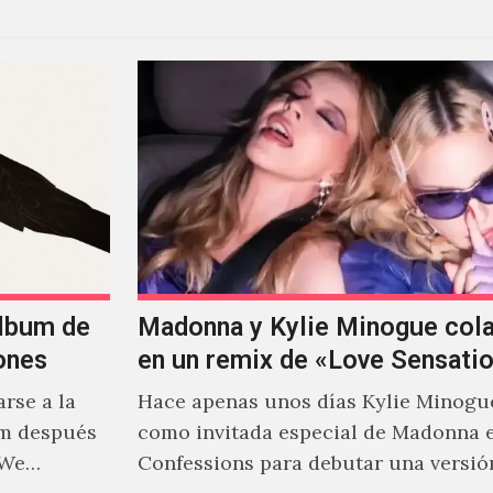
álbum de
Madonna y Kylie Minogue col
ones
en un remix de «Love Sensati
rse a la
Hace apenas unos días Kylie Minogu
um después
como invitada especial de Madonna 
 We…
Confessions para debutar una versió