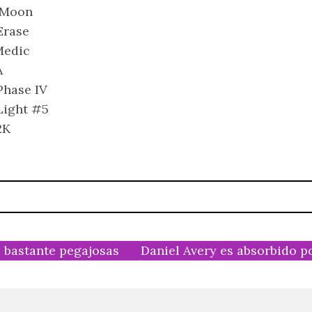
 Moon
Erase
Medic
A
Phase IV
Light #5
2K
 bastante pegajosas
Daniel Avery es absorbido po