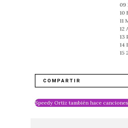
09
10 
11 
12 
13 
14 
15 
Speedy Ortiz también hace canciones