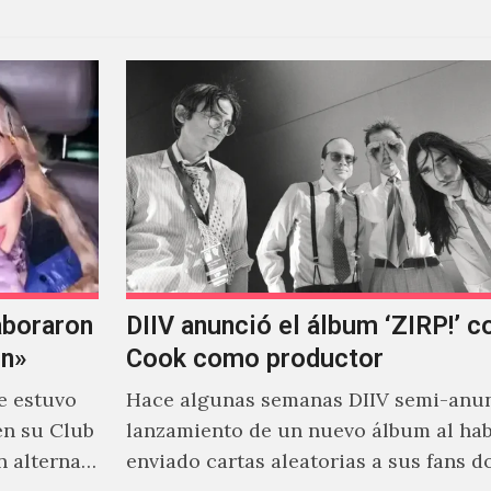
aboraron
DIIV anunció el álbum ‘ZIRP!’ c
on»
Cook como productor
e estuvo
Hace algunas semanas DIIV semi-anun
en su Club
lanzamiento de un nuevo álbum al ha
n alterna
enviado cartas aleatorias a sus fans 