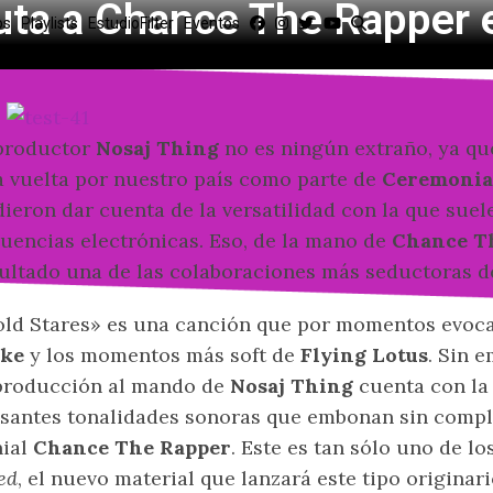
luta a Chance The Rapper
os
Playlists
EstudioFilter
Eventos
productor
Nosaj Thing
no es ningún extraño, ya q
 vuelta por nuestro país como parte de
Ceremonia
ieron dar cuenta de la versatilidad con la que suel
uencias electrónicas. Eso, de la mano de
Chance T
ultado una de las colaboraciones más seductoras 
ld Stares» es una canción que por momentos evoca
ake
y los momentos más soft de
Flying Lotus
. Sin 
producción al mando de
Nosaj Thing
cuenta con la
santes tonalidades sonoras que embonan sin compli
nial
Chance The Rapper
. Este es tan sólo uno de l
ed
, el nuevo material que lanzará este tipo origina