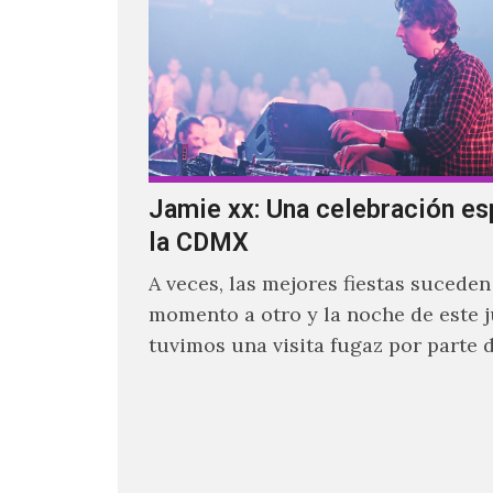
Jamie xx: Una celebración es
la CDMX
A veces, las mejores fiestas suceden
momento a otro y la noche de este 
tuvimos una visita fugaz por parte d
quien actualmente se encuentra ba
ocupado con la gira festivalera de T