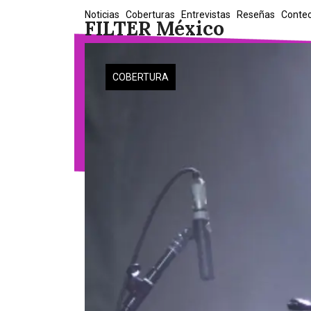
Skip
Noticias
Coberturas
Entrevistas
Reseñas
Conte
FILTER México
to
content
COBERTURA