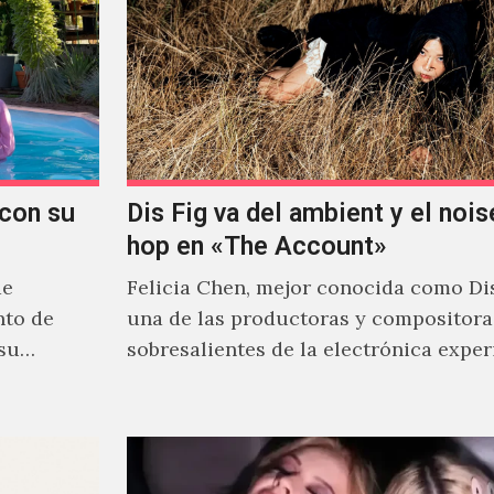
con su
Dis Fig va del ambient y el noise
hop en «The Account»
de
Felicia Chen, mejor conocida como Dis
nto de
una de las productoras y compositor
 su
sobresalientes de la electrónica expe
al abordar distintos estilos que…