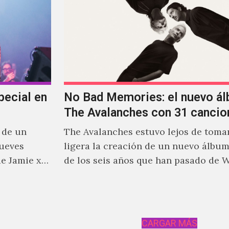
pecial en
No Bad Memories: el nuevo á
The Avalanches con 31 cancio
 de un
The Avalanches estuvo lejos de tomar
jueves
ligera la creación de un nuevo álbu
e Jamie xx,
de los seis años que han pasado de 
stante
he xx.
CARGAR MÁS