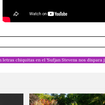
letras chiquitas en el Vive Latino 2015
Sufjan Stevens nos dispara 