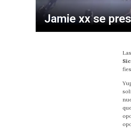
Jamie xx se pre
Las
Sic
fie
Yup
sol
nue
que
opo
opo