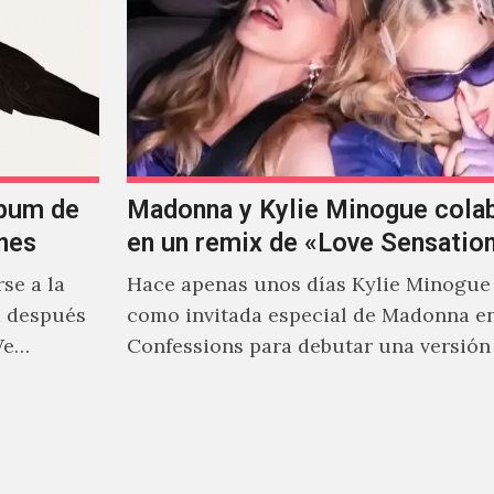
lbum de
Madonna y Kylie Minogue cola
nes
en un remix de «Love Sensatio
se a la
Hace apenas unos días Kylie Minogue
m después
como invitada especial de Madonna e
We…
Confessions para debutar una versión
de "Love Sensation", canción…