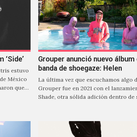
m ‘Side’
Grouper anunció nuevo álbum 
banda de shoegaze: Helen
ris estuvo
 de México
La última vez que escuchamos algo 
naron que
Grouper fue en 2021 con el lanzamie
Shade, otra sólida adición dentro de
cautivante repertorio y,…