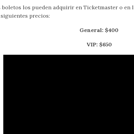
 boletos los pueden adquirir en Ticketmaster o en l
 siguientes precios:
General: $400
VIP: $650