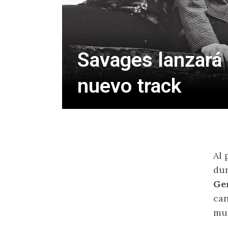
Savages lanzará 
nuevo track
Al 
dur
Ge
can
muy