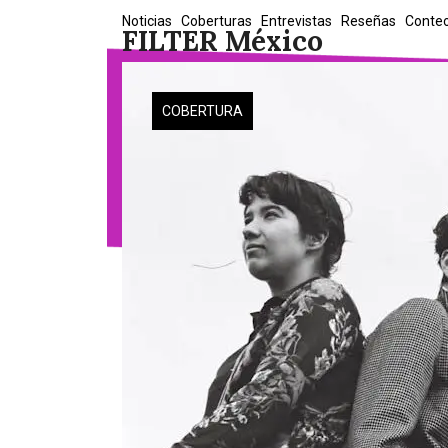
Skip
Noticias
Coberturas
Entrevistas
Reseñas
Conte
FILTER México
to
content
COBERTURA