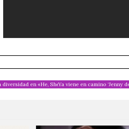
 diversidad en «He, She, Me»
Ya viene en camino ‘Jenny d