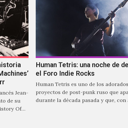
istoria
Human Tetris: una noche de d
‘Machines’
el Foro Indie Rocks
rr
Human Tetris es uno de los adorado
proyectos de post-punk ruso que ap
rancés Jean-
durante la década pasada y que, con
nto de su
canciones en Youtube, comenzaron a
istory Of
masiva visibilidad en nuestro país.