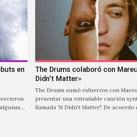
ebuts en
The Drums colaboró con Mareux
Didn’t Matter»
s
The Drums sumó esfuerzos con Mareu
arecieron
presentar una entrañable canción syn
 algunas
llamada 'It Didn't Matter". De acuerdo
 tener una
Jonny Pierce, esta es el primer…