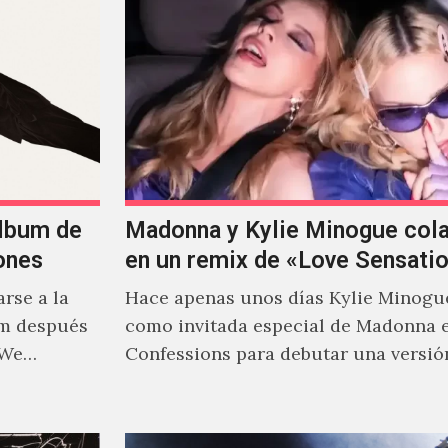
álbum de
Madonna y Kylie Minogue col
ones
en un remix de «Love Sensati
rse a la
Hace apenas unos días Kylie Minogu
um después
como invitada especial de Madonna 
 We…
Confessions para debutar una versió
de "Love Sensation", canción…