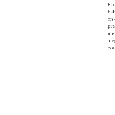
El 
ha
en 
pre
men
ale
com