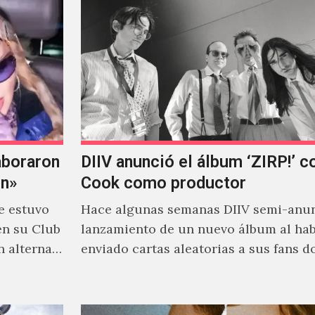
aboraron
DIIV anunció el álbum ‘ZIRP!’ c
on»
Cook como productor
e estuvo
Hace algunas semanas DIIV semi-anun
en su Club
lanzamiento de un nuevo álbum al ha
n alterna
enviado cartas aleatorias a sus fans 
venía el nombre de 'ZIRP!'…