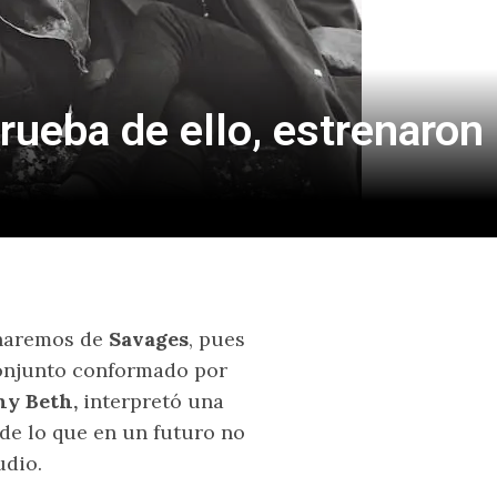
ueba de ello, estrenaron
charemos de
Savages
, pues
conjunto conformado por
ny Beth,
interpretó una
 de lo que en un futuro no
dio.