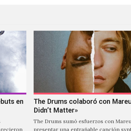
ebuts en
The Drums colaboró con Mareux
Didn’t Matter»
s
The Drums sumó esfuerzos con Mareu
arecieron
presentar una entrañable canción syn