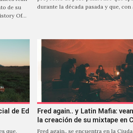
durante la década pasada y que, con
nto de su
canciones en Youtube, comenzaron a
istory Of
masiva visibilidad en nuestro país.
cial de Ed
Fred again.. y Latin Mafia: vean
la creación de su mixtape en
es que,
Fred again.. se encuentra en la Ciud