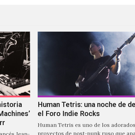
istoria
Human Tetris: una noche de d
‘Machines’
el Foro Indie Rocks
rr
Human Tetris es uno de los adorado
proyectos de post-punk ruso que ap
rancés Jean-