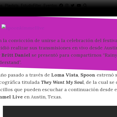
os
Playlists
EstudioFilter
Eventos
 la convicción de unirse a la celebración del festiv
idió realizar sus transmisiones en vivo desde Austi
r
Britt Daniel
se presentó para compartirnos “Rainy 
erstand”.
año pasado a través de
Loma Vista
,
Spoon
estrenó 
cográfica titulada
They Want My Soul
, de la cual s
cillos que pueden escuchar a continuación desde e
mmel Live
en Austin, Texas.