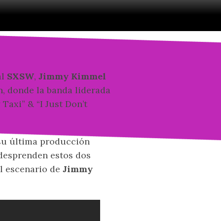
al
SXSW
,
Jimmy Kimmel
n, donde la banda liderada
Taxi” & “I Just Don’t
su última producción
e desprenden estos dos
l escenario de
Jimmy