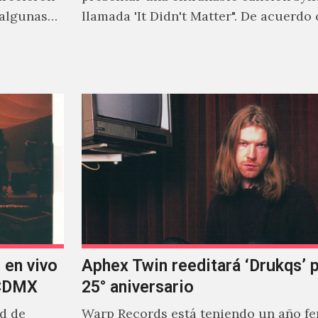
 algunas
llamada 'It Didn't Matter". De acuerdo
 tener una
Jonny Pierce, esta es el primer…
 en vivo
Aphex Twin reeditará ‘Drukqs’ 
 CDMX
25° aniversario
ad de
Warp Records está teniendo un año f