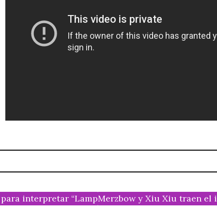
ara interpretar “Lampshades On Fire” en vivo
Merzbow y Xiu Xiu traen el 