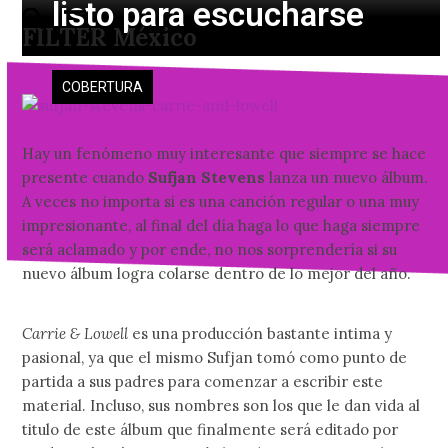
listo para escucharse
Skip
Open
Close
FILTER México
to
mobile
mobile
content
menu
menu
COBERTURA
Hay un fenómeno muy interesante que siempre se hace
presente cuando
Sufjan Stevens
lanza un nuevo álbum.
A veces no importa si es una canción regular o una muy
impresionante, al final del día haga lo que haga siempre
será aclamado y por ende, no nos sorprendería si su
nuevo álbum logra colarse dentro de lo mejor del año.
Carrie & Lowell
es una producción bastante intima y
pasional, ya que el mismo Sufjan tomó como punto de
partida a sus padres para comenzar a escribir este
material. Incluso, sus nombres son los que le dan vida al
titulo de este álbum que finalmente será editado por