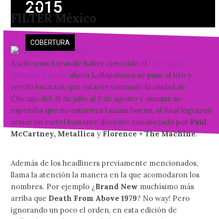
2015
Skip
Open
Close
FILTER México
to
mobile
mobile
content
menu
menu
COBERTURA
A sólo unas horas de haber conocido el
line-up de
Outside Lands
, ahora Lollapalooza se puso al tiro y
reveló los actos que estarán tomando la ciudad de
Chicago del 31 de julio al 2 de agosto y, aunque se
esperaba que no estuviera taaaan bueno, al final lograron
armar un cartel bastante decente encabezado por
Paul
McCartney, Metallica
y
Florence + The Machine
.
Además de los headliners previamente mencionados,
llama la atención la manera en la que acomodaron los
nombres. Por ejemplo ¿
Brand New
muchísimo más
arriba que
Death From Above 1979
? No way! Pero
ignorando un poco el orden, en esta edición de