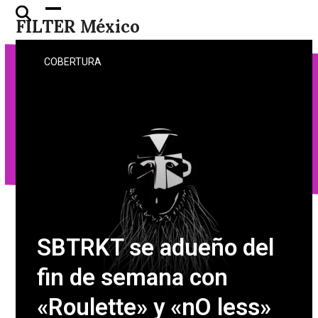
Skip
Open
Close
FILTER México
to
mobile
mobile
content
menu
menu
COBERTURA
SBTRKT se adueño del
fin de semana con
«Roulette» y «nO less»