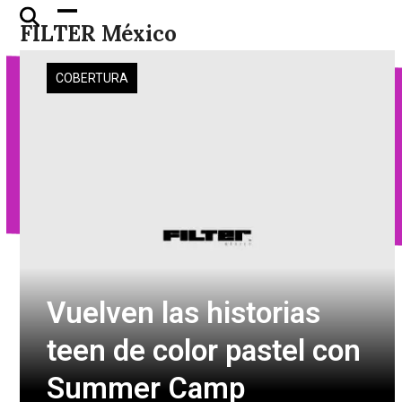
Skip
Open
Close
FILTER México
to
mobile
mobile
content
menu
menu
COBERTURA
Vuelven las historias
teen de color pastel con
Summer Camp