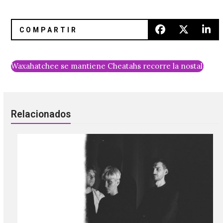
Waxahatchee se mantiene fiel al DIY en su nuevo vídeo
Cheatahs recorre la nostalgia d
Relacionados