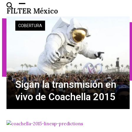
Skip
Open
Close
FILTER México
to
mobile
mobile
content
menu
menu
COBERTURA
Sigan la transmisión en
vivo de Coachella 2015