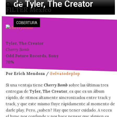
de Tyler, The Creator
Skip
Open
Close
FILTER México
to
mobile
mobile
content
menu
menu
COBERTURA
Tyler, The Creator
Cherry Bomb
Odd Future Records, Sony
70%
Por Erich Mendoza /
@elvatodeplop
Si una ventaja tiene
Cherry Bomb
sobre las últimas tres
entregas de
Tyler, The Creator
, es que es un álbum
rápido, de ritmos altamente sincronizados entre track y
track, y que este mismo fluye rápidamente al momento de
darle play. Pero, ¿saben? Hay que tener cuidado. A veces
el hype nos confunde y nos hace pensar que alguien es