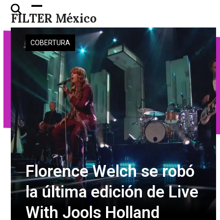
Skip
Open
Close
FILTER México
to
mobile
mobile
content
menu
menu
COBERTURA
Florence Welch se robó
la última edición de Live
With Jools Holland