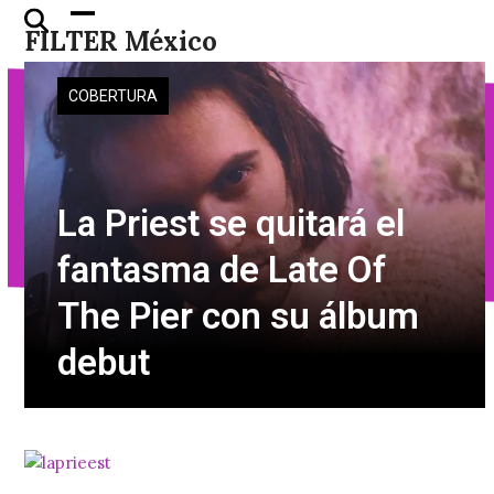
Skip
Open
Close
FILTER México
to
mobile
mobile
content
menu
menu
COBERTURA
La Priest se quitará el
fantasma de Late Of
The Pier con su álbum
debut