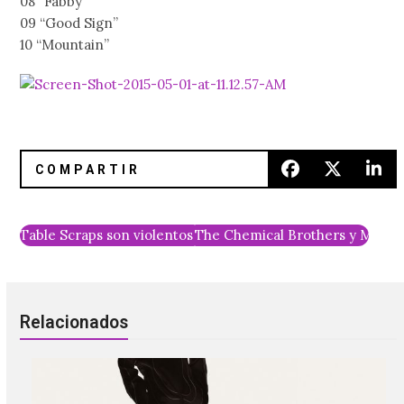
08 “Fabby”
09 “Good Sign”
10 “Mountain”
Table Scraps son violentos y no les importa su opinión
The Chemical Brothers y Miche
Relacionados