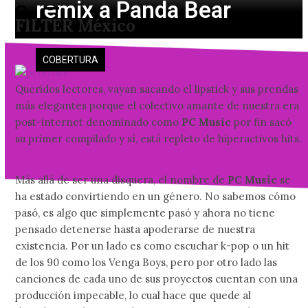
remix a Panda Bear
Skip
Open
Close
FILTER México
to
mobile
mobile
content
menu
menu
COBERTURA
Queridos lectores, vayan sacando el lipstick y sus prendas
más elegantes porque el colectivo amante de nuestra era
post-internet denominado como
PC Music
por fin sacó
su primer compilado y sí, está repleto de hiperactivos hits.
Más allá de ser una disquera, el nombre de
PC Music
se
ha estado convirtiendo en un género. No sabemos cómo
pasó, es algo que simplemente pasó y ahora no tiene
pensado detenerse hasta apoderarse de nuestra
existencia. Por un lado es como escuchar k-pop o un hit
de los 90 como los Venga Boys, pero por otro lado las
canciones de cada uno de sus proyectos cuentan con una
producción impecable, lo cual hace que quede al