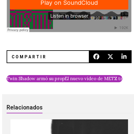
Twin Shadow armó su propio corto de acción con «I’m Rea
El nuevo vídeo de METZ trae GIF
Relacionados