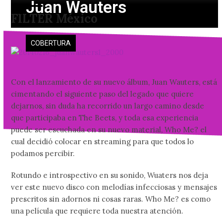
Juan Wauters
Skip
Open
Close
FILTER México
to
mobile
mobile
content
menu
menu
COBERTURA
Con el lanzamiento de su nuevo álbum, Juan Wauters, está
cimentando el siguiente paso del legado que quiere
dejarnos, sin duda ha recorrido un largo camino desde
que participaba en The Beets, y toda esa experiencia
puede ser escuchada en su nuevo material, Who Me? el
cual decidió colocar en streaming para que todos lo
podamos percibir.
Rotundo e introspectivo en su sonido, Wuaters nos deja
ver este nuevo disco con melodías infecciosas y mensajes
prescritos sin adornos ni cosas raras. Who Me? es como
una película que requiere toda nuestra atención.