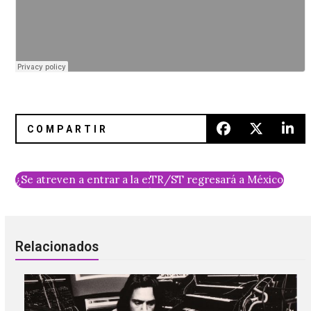
¿Se atreven a entrar a la extraña secta de Everything Eve
TR/ST regresará a México para 
Relacionados