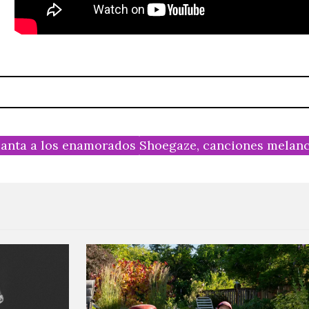
canta a los enamorados
Shoegaze, canciones melanc