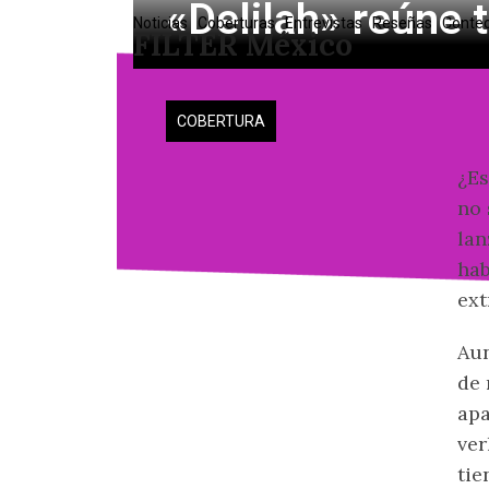
«Delilah» reúne 
Skip
Noticias
Coberturas
Entrevistas
Reseñas
Conte
FILTER México
to
content
COBERTURA
¿Es
no 
lan
hab
ext
Au
de 
apa
ver
tie