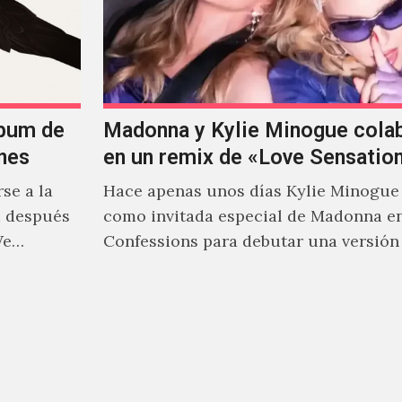
lbum de
Madonna y Kylie Minogue cola
nes
en un remix de «Love Sensatio
se a la
Hace apenas unos días Kylie Minogue
m después
como invitada especial de Madonna e
We…
Confessions para debutar una versión
de "Love Sensation", canción…