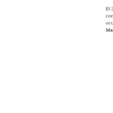
El 
co
ocu
Ma