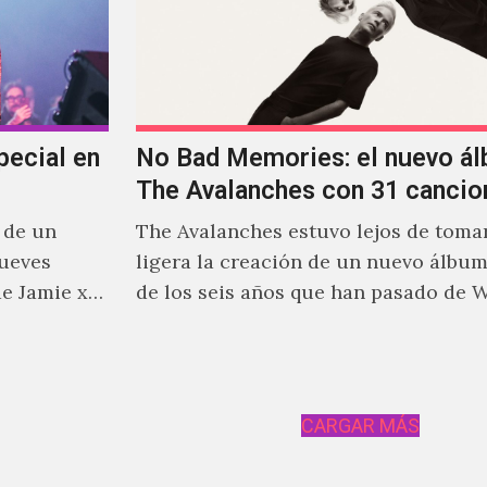
pecial en
No Bad Memories: el nuevo á
The Avalanches con 31 cancio
 de un
The Avalanches estuvo lejos de tomar
jueves
ligera la creación de un nuevo álbu
e Jamie xx,
de los seis años que han pasado de 
stante
he xx.
CARGAR MÁS