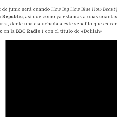
2 de junio será cuando
How Big How Blue How Beauti
n
Republic
, así que como ya estamos a unas cuanta
rra, denle una escuchada a este sencillo que estr
c
en la
BBC Radio 1
con el titulo de «Delilah».