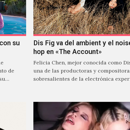
con su
Dis Fig va del ambient y el noise
hop en «The Account»
de
Felicia Chen, mejor conocida como Dis
nto de
una de las productoras y compositor
 su
sobresalientes de la electrónica expe
al abordar distintos estilos que…