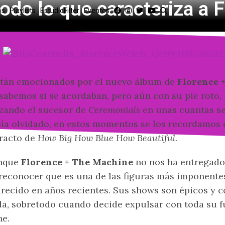
todo lo que caracteriza a
os
Playlists
EstudioFilter
Eventos
tán emocionados por el nuevo álbum de
Florence 
sabemos si se acordaban, pero aún con su pie roto,
zando el sucesor de
Ceremonials
en unas cuantas se
ía olvidado, en estos momentos se los recordamos c
racto de
How Big How Blue How Beautiful.
nque
Florence + The Machine
no nos ha entregado
reconocer que es una de las figuras más imponente
recido en años recientes. Sus shows son épicos y co
la, sobretodo cuando decide expulsar con toda su f
ne.