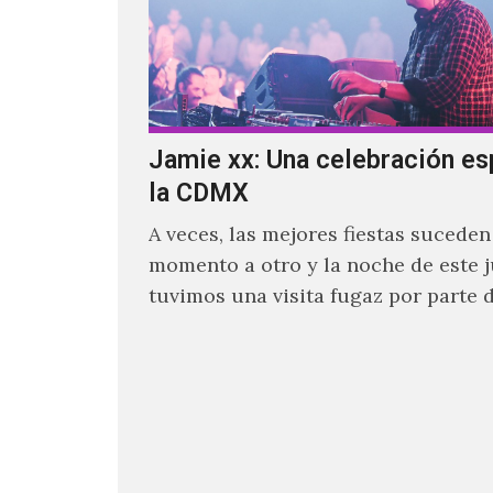
Jamie xx: Una celebración es
la CDMX
A veces, las mejores fiestas suceden
momento a otro y la noche de este 
tuvimos una visita fugaz por parte d
quien actualmente se encuentra ba
ocupado con la gira festivalera de T