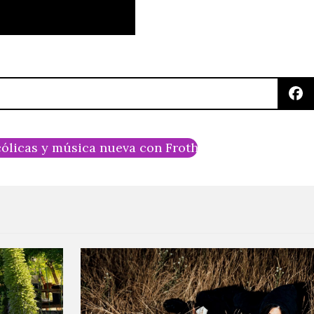
ólicas y música nueva con Froth