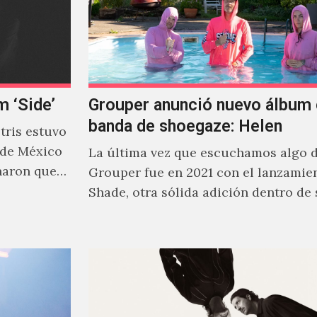
m ‘Side’
Grouper anunció nuevo álbum 
banda de shoegaze: Helen
ris estuvo
 de México
La última vez que escuchamos algo 
naron que
Grouper fue en 2021 con el lanzamie
Shade, otra sólida adición dentro de
cautivante repertorio y,…