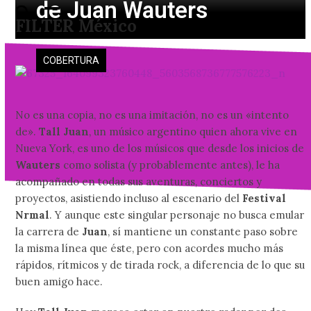
de Juan Wauters
Skip
Open
Close
FILTER México
to
mobile
mobile
content
menu
menu
COBERTURA
No es una copia, no es una imitación, no es un «intento
de».
Tall Juan
, un músico argentino quien ahora vive en
Nueva York, es uno de los músicos que desde los inicios de
Wauters
como solista (y probablemente antes), le ha
acompañado en todas sus aventuras, conciertos y
proyectos, asistiendo incluso al escenario del
Festival
Nrmal
. Y aunque este singular personaje no busca emular
la carrera de
Juan
, sí mantiene un constante paso sobre
la misma línea que éste, pero con acordes mucho más
rápidos, rítmicos y de tirada rock, a diferencia de lo que su
buen amigo hace.