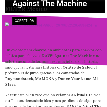
Against The Machine
Skip
Open
Close
FILTER México
to
mobile
mobile
content
menu
menu
COBERTURA
Un evento para chavvos en ambientes para chavvos con
música para chavvos.
RAVE! Against The Machine
no
sólo tiene uno de los nombres más jefes de la historia,
sino que la fiesta hará historia en
Centro de Salud
el
próximo 19 de junio gracias a los camaradas de
Raymondstock, MALIGNA
y
Dance Your Name All
Stars
.
Ya tenía un buen rato que no veíamos a
Ritualz
, tal vez
estábamos demasiado idos y nos perdimos de algo, pero
él es uno de los actos presentes en
RAVE! Against The