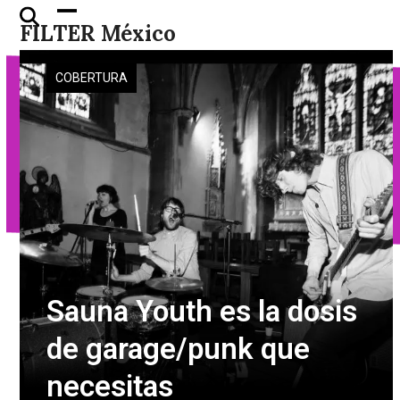
Skip
Open
Close
FILTER México
to
mobile
mobile
content
menu
menu
COBERTURA
Sauna Youth es la dosis
de garage/punk que
necesitas