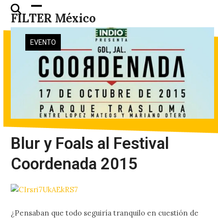
Skip
Open
Close
FILTER México
to
mobile
mobile
content
menu
menu
EVENTO
Blur y Foals al Festival
Coordenada 2015
¿Pensaban que todo seguiría tranquilo en cuestión de