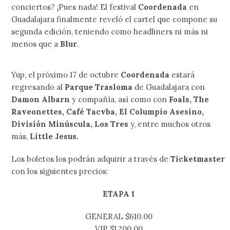
conciertos? ¡Pues nada! El festival
Coordenada
en
Guadalajara finalmente reveló el cartel que compone su
segunda edición, teniendo como headliners ni más ni
menos que a
Blur
.
Yup, el próximo 17 de octubre
Coordenada
estará
regresando al
Parque Trasloma
de Guadalajara con
Damon Albarn
y compañía, así como con
Foals, The
Raveonettes, Café Tacvba,
El Columpio Asesino,
División Minúscula, Los Tres
y, entre muchos otros
más,
Little Jesus.
Los boletos los podrán adquirir a través de
Ticketmaster
con los siguientes precios:
ETAPA 1
GENERAL $610.00
VIP $1,200.00